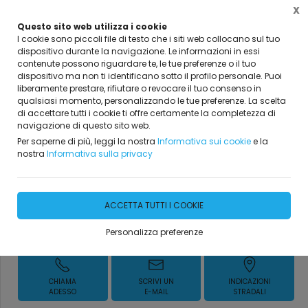
X
Questo sito web utilizza i cookie
I cookie sono piccoli file di testo che i siti web collocano sul tuo
dispositivo durante la navigazione. Le informazioni in essi
Home
Vetrina
Collezione moderno
complementi d'arredo
contenute possono riguardare te, le tue preferenze o il tuo
dispositivo ma non ti identificano sotto il profilo personale. Puoi
liberamente prestare, rifiutare o revocare il tuo consenso in
qualsiasi momento, personalizzando le tue preferenze. La scelta
di accettare tutti i cookie ti offre certamente la completezza di
navigazione di questo sito web.
SEDIE MODERNE
Per saperne di più, leggi la nostra
Informativa sui cookie
e la
nostra
Informativa sulla privacy
DISPONIBILITÀ IMMEDIATA
ACCETTA TUTTI I COOKIE
Personalizza preferenze
Richiedi Informazioni
CHIAMA
SCRIVI UN
INDICAZIONI
ADESSO
E-MAIL
STRADALI