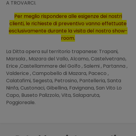
A TROVARCI.
Per meglio rispondere alle esigenze dei nostri
clienti, le richieste di preventivo vanno effettuate
esclusivamente durante la visita del nostro show-
room.
La Ditta opera sul territorio trapanese: Trapani,
Marsala , Mazara del Vallo, Alcamo, Castelvetrano,
Erice ,Castellammare del Golfo , Salemi , Partanna ,
Valderice , Campobello di Mazara, Paceco ,
Calatafimi, Segesta, Petrosino, Pantelleria, Santa
Ninfa, Custonaci, Gibellina, Favignana, San Vito Lo
Capo, Buseto Palizzolo, Vita, Salaparuta,
Poggioreale.