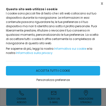
X
Questo sito web utilizza i cookie
I cookie sono piccoli file di testo che i siti web collocano sul tuo
dispositivo durante la navigazione. Le informazioni in essi
Home
Vetrina
Collezione moderno
complementi d'arredo
contenute possono riguardare te, le tue preferenze o il tuo
dispositivo ma non ti identificano sotto il profilo personale. Puoi
liberamente prestare, rifiutare o revocare il tuo consenso in
qualsiasi momento, personalizzando le tue preferenze. La scelta
di accettare tutti i cookie ti offre certamente la completezza di
navigazione di questo sito web.
SEDIE MODERNE
Per saperne di più, leggi la nostra
Informativa sui cookie
e la
nostra
Informativa sulla privacy
DISPONIBILITÀ IMMEDIATA
ACCETTA TUTTI I COOKIE
Personalizza preferenze
Richiedi Informazioni
CHIAMA
SCRIVI UN
INDICAZIONI
ADESSO
E-MAIL
STRADALI