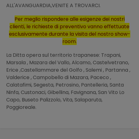
ALL'AVANGUARDIA,VENITE A TROVARCI.
Per meglio rispondere alle esigenze dei nostri
clienti, le richieste di preventivo vanno effettuate
esclusivamente durante la visita del nostro show-
room.
La Ditta opera sul territorio trapanese: Trapani,
Marsala , Mazara del Vallo, Alcamo, Castelvetrano,
Erice ,Castellammare del Golfo , Salemi , Partanna ,
Valderice , Campobello di Mazara, Paceco ,
Calatafimi, Segesta, Petrosino, Pantelleria, Santa
Ninfa, Custonaci, Gibellina, Favignana, San Vito Lo
Capo, Buseto Palizzolo, Vita, Salaparuta,
Poggioreale.