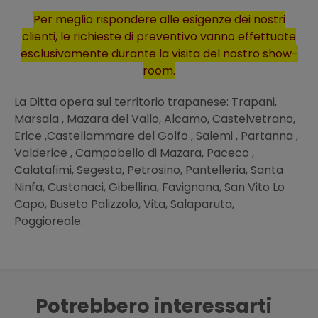
Per meglio rispondere alle esigenze dei nostri
clienti, le richieste di preventivo vanno effettuate
esclusivamente durante la visita del nostro show-
room.
La Ditta opera sul territorio trapanese: Trapani,
Marsala , Mazara del Vallo, Alcamo, Castelvetrano,
Erice ,Castellammare del Golfo , Salemi , Partanna ,
Valderice , Campobello di Mazara, Paceco ,
Calatafimi, Segesta, Petrosino, Pantelleria, Santa
Ninfa, Custonaci, Gibellina, Favignana, San Vito Lo
Capo, Buseto Palizzolo, Vita, Salaparuta,
Poggioreale.
Potrebbero interessarti