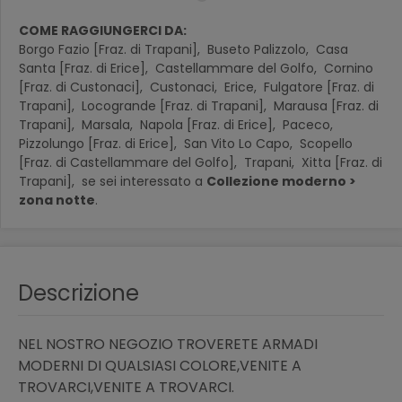
COME RAGGIUNGERCI DA:
Borgo Fazio [Fraz. di Trapani],
Buseto Palizzolo,
Casa
Santa [Fraz. di Erice],
Castellammare del Golfo,
Cornino
[Fraz. di Custonaci],
Custonaci,
Erice,
Fulgatore [Fraz. di
Trapani],
Locogrande [Fraz. di Trapani],
Marausa [Fraz. di
Trapani],
Marsala,
Napola [Fraz. di Erice],
Paceco,
Pizzolungo [Fraz. di Erice],
San Vito Lo Capo,
Scopello
[Fraz. di Castellammare del Golfo],
Trapani,
Xitta [Fraz. di
Trapani],
se sei interessato a
Collezione moderno >
zona notte
.
Descrizione
NEL NOSTRO NEGOZIO TROVERETE ARMADI
MODERNI DI QUALSIASI COLORE,VENITE A
TROVARCI,VENITE A TROVARCI.