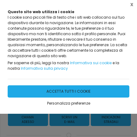
X
Questo sito web utilizza i cookie
I cookie sono piccoli file di testo che i siti web collocano sul tuo
dispositivo durante la navigazione. Le informazioni in essi
Home
Vetrina
Collezione moderno
zona notte
contenute possono riguardare te, le tue preferenze o il tuo
dispositivo ma non ti identificano sotto il profilo personale. Puoi
liberamente prestare, rifiutare o revocare il tuo consenso in
qualsiasi momento, personalizzando le tue preferenze. La scelta
di accettare tutti i cookie ti offre certamente la completezza di
ARMADI MODERNI
navigazione di questo sito web.
Per saperne di più, leggi la nostra
Informativa sui cookie
e la
nostra
Informativa sulla privacy
DISPONIBILITÀ IMMEDIATA
ACCETTA TUTTI I COOKIE
Richiedi Informazioni
Personalizza preferenze
CHIAMA
SCRIVI UN
INDICAZIONI
ADESSO
E-MAIL
STRADALI