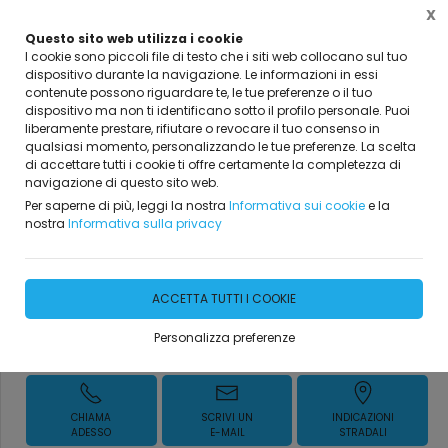
X
Questo sito web utilizza i cookie
I cookie sono piccoli file di testo che i siti web collocano sul tuo
dispositivo durante la navigazione. Le informazioni in essi
Home
Vetrina
Camerette
Camerette per bambini ragazzi moderne
contenute possono riguardare te, le tue preferenze o il tuo
dispositivo ma non ti identificano sotto il profilo personale. Puoi
liberamente prestare, rifiutare o revocare il tuo consenso in
qualsiasi momento, personalizzando le tue preferenze. La scelta
di accettare tutti i cookie ti offre certamente la completezza di
CAMERETTE MODERNE PER
navigazione di questo sito web.
RAGAZZI
Per saperne di più, leggi la nostra
Informativa sui cookie
e la
nostra
Informativa sulla privacy
DISPONIBILITÀ IMMEDIATA
ACCETTA TUTTI I COOKIE
Personalizza preferenze
Richiedi Informazioni
CHIAMA
SCRIVI UN
INDICAZIONI
ADESSO
E-MAIL
STRADALI