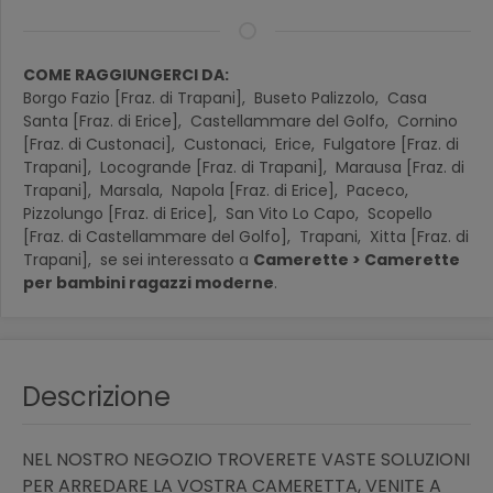
COME RAGGIUNGERCI DA:
Borgo Fazio [Fraz. di Trapani],
Buseto Palizzolo,
Casa
Santa [Fraz. di Erice],
Castellammare del Golfo,
Cornino
[Fraz. di Custonaci],
Custonaci,
Erice,
Fulgatore [Fraz. di
Trapani],
Locogrande [Fraz. di Trapani],
Marausa [Fraz. di
Trapani],
Marsala,
Napola [Fraz. di Erice],
Paceco,
Pizzolungo [Fraz. di Erice],
San Vito Lo Capo,
Scopello
[Fraz. di Castellammare del Golfo],
Trapani,
Xitta [Fraz. di
Trapani],
se sei interessato a
Camerette > Camerette
per bambini ragazzi moderne
.
Descrizione
NEL NOSTRO NEGOZIO TROVERETE VASTE SOLUZIONI
PER ARREDARE LA VOSTRA CAMERETTA, VENITE A